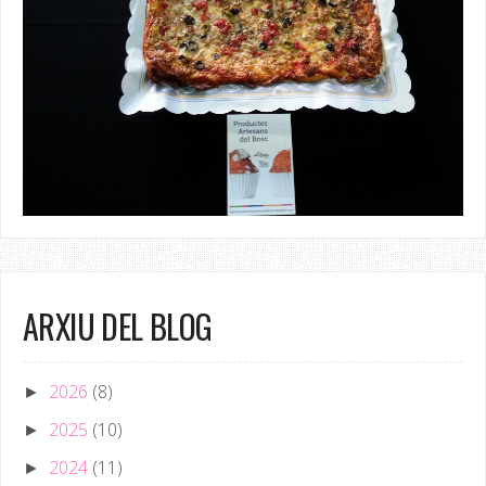
ARXIU DEL BLOG
2026
(8)
►
2025
(10)
►
2024
(11)
►