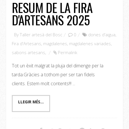
RESUM DE LA FIRA
D'ARTESANS 2025
By
Taller artesà del Bosc
0
dones d'aigua
,
Fira d'Artesans
,
magdalenes
,
magdalenes variades
,
sabons artesans
,
Permalink
Tot un èxit malgrat la pluja del dimenge per la
tarda.Gràcies a tothom per ser tan fidels
clients. Estem molt contents!!! ...