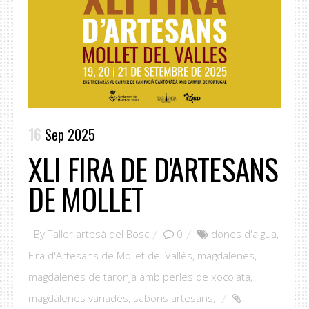
16
Sep 2025
XLI FIRA DE D'ARTESANS
DE MOLLET
By
Taller artesà del Bosc
0
dones d'aigua
,
Fira d'Artesans de Mollet del Vallès
,
magdalenes
,
magdalenes de taronja amb perles de xocolata
,
magdalenes variades
,
sabons artesans
,