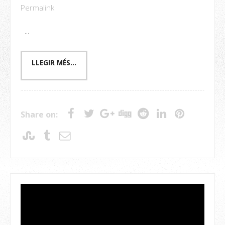
Permalink
...
Share on: