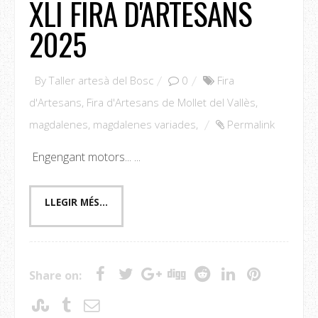
XLI FIRA D'ARTESANS
2025
By
Taller artesà del Bosc
0
Fira
d'Artesans
,
Fira d'Artesans de Mollet del Vallès
,
magdalenes
,
magdalenes variades
,
Permalink
Engengant motors... ...
Share on: