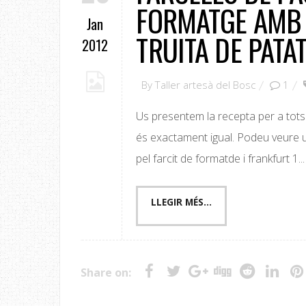
FORMATGE AMB 
Jan
TRUITA DE PATA
2012
By
Taller artesà del Bosc
1
Us presentem la recepta per a tots 
és exactament igual. Podeu veure un
pel farcit de formatde i frankfurt 1...
Share on: