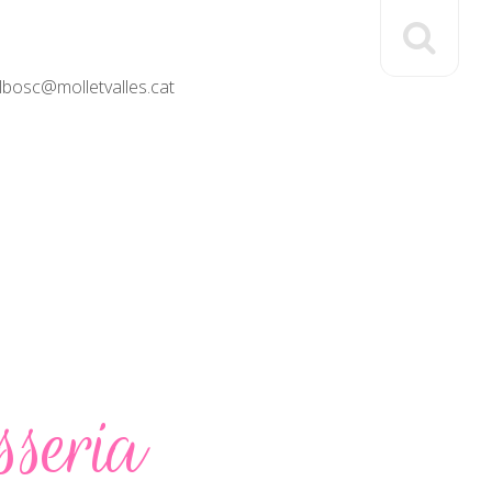
elbosc@molletvalles.cat
sseria