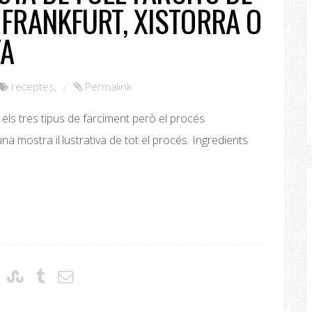
FRANKFURT, XISTORRA O
TA
receptes
,
Permalink
els tres tipus de farciment però el procés
a mostra il·lustrativa de tot el procés. Ingredients