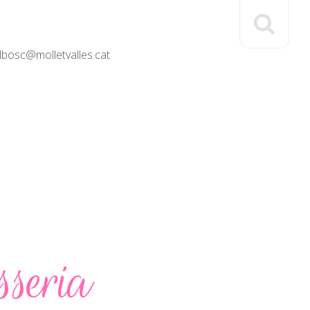
elbosc@molletvalles.cat
sseria