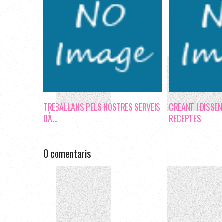
TREBALLANS PELS NOSTRES SERVEIS
CREANT I DISSE
D'À...
RECEPTES
0 comentaris