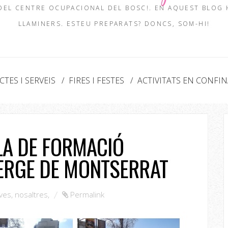
 DEL CENTRE OCUPACIONAL DEL BOSC!. EN AQUEST BLOG
LLAMINERS. ESTEU PREPARATS? DONCS, SOM-HI!
TES I SERVEIS
FIRES I FESTES
ACTIVITATS EN CONFI
OLA DE FORMACIÓ
ERGE DE MONTSERRAT
ives
,
nosaltres
,
Permalink