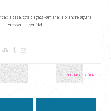
r cap a casa, tots plegats vam anar a prendre alguna
t interessant i divertida!
ENTRADA SEGÜENT →