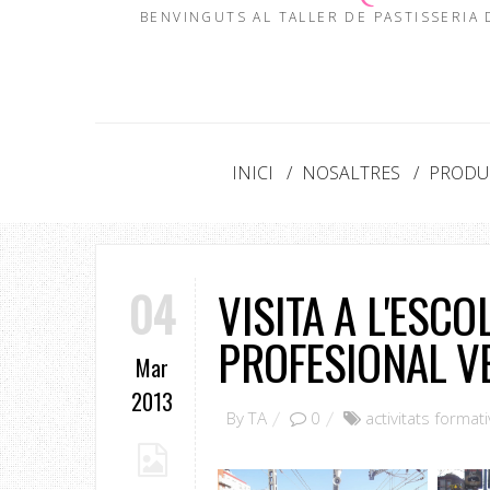
BENVINGUTS AL TALLER DE PASTISSERIA
INICI
NOSALTRES
PRODUC
04
VISITA A L'ESC
PROFESIONAL V
Mar
2013
By
TA
0
activitats format