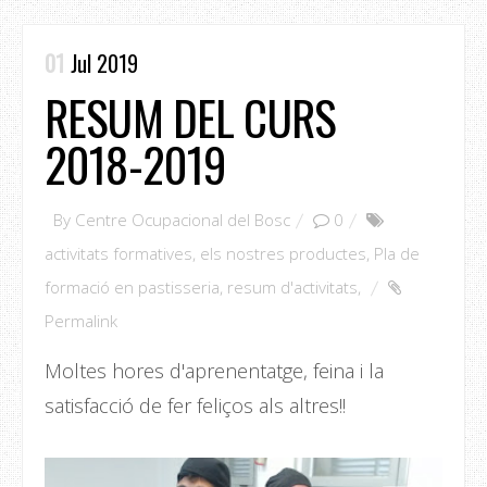
01
Jul 2019
RESUM DEL CURS
2018-2019
By
Centre Ocupacional del Bosc
0
activitats formatives
,
els nostres productes
,
Pla de
formació en pastisseria
,
resum d'activitats
,
Permalink
Moltes hores d'aprenentatge, feina i la
satisfacció de fer feliços als altres!!