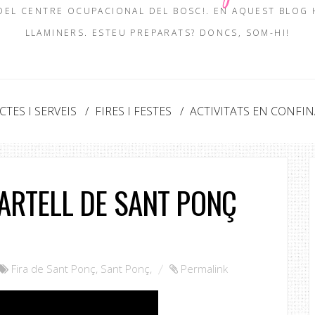
 DEL CENTRE OCUPACIONAL DEL BOSC!. EN AQUEST BLOG
LLAMINERS. ESTEU PREPARATS? DONCS, SOM-HI!
TES I SERVEIS
FIRES I FESTES
ACTIVITATS EN CONFI
ARTELL DE SANT PONÇ
Fira de Sant Ponç
,
Sant Ponç
,
Permalink