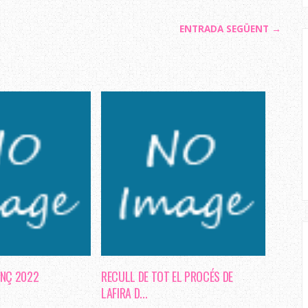
ENTRADA SEGÜENT →
ONÇ 2022
RECULL DE TOT EL PROCÉS DE
LAFIRA D...