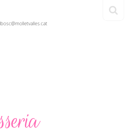
elbosc@molletvalles.cat
sseria