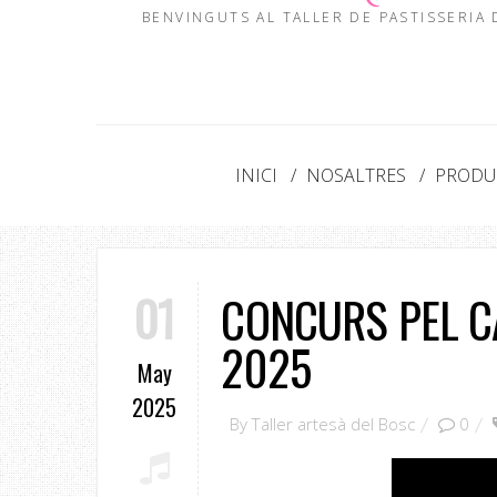
BENVINGUTS AL TALLER DE PASTISSERIA
INICI
NOSALTRES
PRODUC
01
CONCURS PEL C
2025
May
2025
By
Taller artesà del Bosc
0