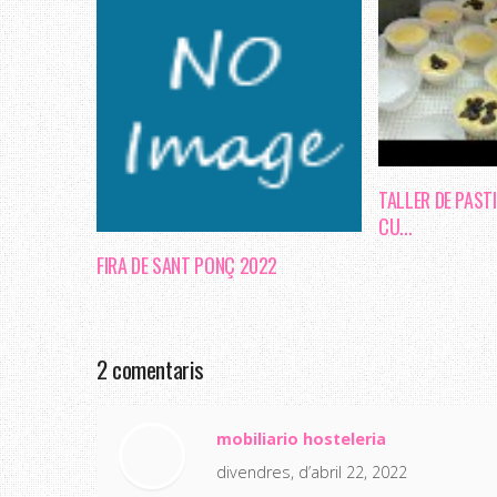
TALLER DE PAST
CU...
FIRA DE SANT PONÇ 2022
2 comentaris
mobiliario hosteleria
divendres, d’abril 22, 2022