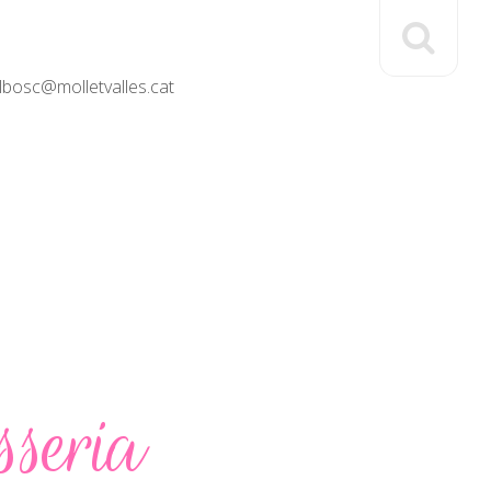
elbosc@molletvalles.cat
sseria