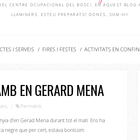
 DEL CENTRE OCUPACIONAL DEL BOSC!. EN AQUEST BLOG
LLAMINERS. ESTEU PREPARATS? DONCS, SOM-HI!
TES I SERVEIS
FIRES I FESTES
ACTIVITATS EN CONFI
AMB EN GERARD MENA
ives
,
Permalink
nyia d'en Gerad Mena durant tot el matí. Ens ha
a negre que per cert, estava boníssim.