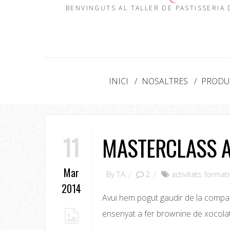
BENVINGUTS AL TALLER DE PASTISSERIA
INICI
NOSALTRES
PRODUC
11
MASTERCLASS 
Mar
By
TA
2
activitats format
2014
Avui hem pogut gaudir de la compa
ensenyat a fer brownine de xocolat